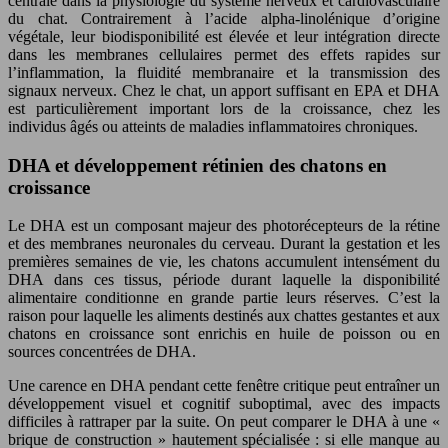
centrale dans la physiologie du système nerveux et cardiovasculaire
du chat. Contrairement à l’acide alpha-linolénique d’origine
végétale, leur biodisponibilité est élevée et leur intégration directe
dans les membranes cellulaires permet des effets rapides sur
l’inflammation, la fluidité membranaire et la transmission des
signaux nerveux. Chez le chat, un apport suffisant en EPA et DHA
est particulièrement important lors de la croissance, chez les
individus âgés ou atteints de maladies inflammatoires chroniques.
DHA et développement rétinien des chatons en
croissance
Le DHA est un composant majeur des photorécepteurs de la rétine
et des membranes neuronales du cerveau. Durant la gestation et les
premières semaines de vie, les chatons accumulent intensément du
DHA dans ces tissus, période durant laquelle la disponibilité
alimentaire conditionne en grande partie leurs réserves. C’est la
raison pour laquelle les aliments destinés aux chattes gestantes et aux
chatons en croissance sont enrichis en huile de poisson ou en
sources concentrées de DHA.
Une carence en DHA pendant cette fenêtre critique peut entraîner un
développement visuel et cognitif suboptimal, avec des impacts
difficiles à rattraper par la suite. On peut comparer le DHA à une «
brique de construction » hautement spécialisée : si elle manque au