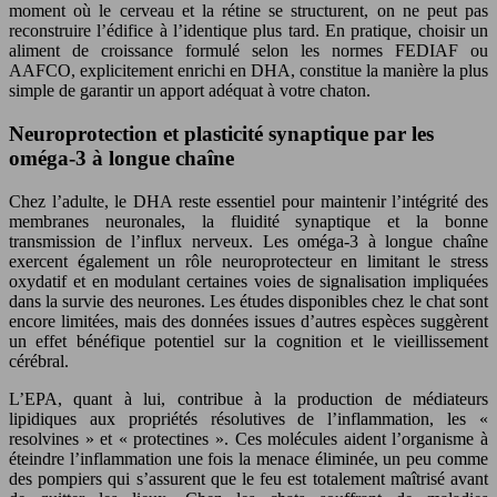
moment où le cerveau et la rétine se structurent, on ne peut pas
reconstruire l’édifice à l’identique plus tard. En pratique, choisir un
aliment de croissance formulé selon les normes FEDIAF ou
AAFCO, explicitement enrichi en DHA, constitue la manière la plus
simple de garantir un apport adéquat à votre chaton.
Neuroprotection et plasticité synaptique par les
oméga-3 à longue chaîne
Chez l’adulte, le DHA reste essentiel pour maintenir l’intégrité des
membranes neuronales, la fluidité synaptique et la bonne
transmission de l’influx nerveux. Les oméga-3 à longue chaîne
exercent également un rôle neuroprotecteur en limitant le stress
oxydatif et en modulant certaines voies de signalisation impliquées
dans la survie des neurones. Les études disponibles chez le chat sont
encore limitées, mais des données issues d’autres espèces suggèrent
un effet bénéfique potentiel sur la cognition et le vieillissement
cérébral.
L’EPA, quant à lui, contribue à la production de médiateurs
lipidiques aux propriétés résolutives de l’inflammation, les «
resolvines » et « protectines ». Ces molécules aident l’organisme à
éteindre l’inflammation une fois la menace éliminée, un peu comme
des pompiers qui s’assurent que le feu est totalement maîtrisé avant