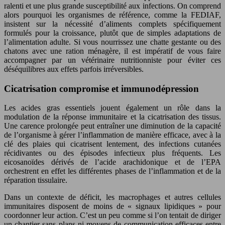
ralenti et une plus grande susceptibilité aux infections. On comprend
alors pourquoi les organismes de référence, comme la FEDIAF,
insistent sur la nécessité d’aliments complets spécifiquement
formulés pour la croissance, plutôt que de simples adaptations de
l’alimentation adulte. Si vous nourrissez une chatte gestante ou des
chatons avec une ration ménagère, il est impératif de vous faire
accompagner par un vétérinaire nutritionniste pour éviter ces
déséquilibres aux effets parfois irréversibles.
Cicatrisation compromise et immunodépression
Les acides gras essentiels jouent également un rôle dans la
modulation de la réponse immunitaire et la cicatrisation des tissus.
Une carence prolongée peut entraîner une diminution de la capacité
de l’organisme à gérer l’inflammation de manière efficace, avec à la
clé des plaies qui cicatrisent lentement, des infections cutanées
récidivantes ou des épisodes infectieux plus fréquents. Les
eicosanoïdes dérivés de l’acide arachidonique et de l’EPA
orchestrent en effet les différentes phases de l’inflammation et de la
réparation tissulaire.
Dans un contexte de déficit, les macrophages et autres cellules
immunitaires disposent de moins de « signaux lipidiques » pour
coordonner leur action. C’est un peu comme si l’on tentait de diriger
un chantier sans plans ni moyens de communication efficaces entre