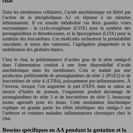
chat
Dans les membranes cellulaires, l’acide arachidonique est libéré par
l’action de la phospholipase A2 en réponse à un stimulus
inflammatoire. Il est ensuite métabolisé via deux grandes voies
enzymatiques : la cyclo-oxygénase (COX) pour la synthèse des
prostaglandines et thromboxanes, et la lipoxygénase (LOX) pour la
synthèse des leucotriènes. Ces molécules orchestrent la perméabilité
vasculaire, le tonus des vaisseaux, l’agrégation plaquettaire et la
mobilisation des globules blancs.
Chez le chat, la prédominance d’acides gras de la série oméga-6
dans l’alimentation conduit à une forte disponibilité d’acide
arachidonique dans les membranes. Cela se traduit par une
production préférentielle de prostaglandines de série 2 (PGE2) et de
leucotriènes de série 4 (LTB4), puissamment pro-inflammatoires. À
l’inverse, lorsque l’on augmente la part d’EPA dans la ration au
moyen d’huiles de poisson, l’organisme produit davantage de
prostaglandines de série 3 et de leucotriènes de série 5, beaucoup
moins agressifs pour les tissus. Cette modulation biochimique
explique en grande partie les effets bénéfiques des oméga-3 sur
l’arthrose et certaines maladies inflammatoires chroniques chez le
chat.
Besoins spécifiques en AA pendant la gestation et la