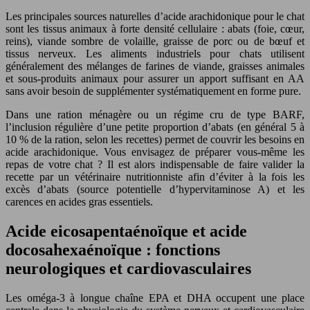
Les principales sources naturelles d’acide arachidonique pour le chat
sont les tissus animaux à forte densité cellulaire : abats (foie, cœur,
reins), viande sombre de volaille, graisse de porc ou de bœuf et
tissus nerveux. Les aliments industriels pour chats utilisent
généralement des mélanges de farines de viande, graisses animales
et sous-produits animaux pour assurer un apport suffisant en AA
sans avoir besoin de supplémenter systématiquement en forme pure.
Dans une ration ménagère ou un régime cru de type BARF,
l’inclusion régulière d’une petite proportion d’abats (en général 5 à
10 % de la ration, selon les recettes) permet de couvrir les besoins en
acide arachidonique. Vous envisagez de préparer vous-même les
repas de votre chat ? Il est alors indispensable de faire valider la
recette par un vétérinaire nutritionniste afin d’éviter à la fois les
excès d’abats (source potentielle d’hypervitaminose A) et les
carences en acides gras essentiels.
Acide eicosapentaénoïque et acide
docosahexaénoïque : fonctions
neurologiques et cardiovasculaires
Les oméga-3 à longue chaîne EPA et DHA occupent une place