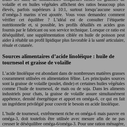
volaille et en huiles végétales affichent des ratios beaucoup plus
élevés, parfois supérieurs à 10:1, surtout lorsqu’aucune source
d’oméga-3 marins n’est ajoutée. Vous vous demandez comment
vérifier cet équilibre ? L’idéal est de consulter l’étiquette
nutritionnelle et, si possible, les profils détaillés en acides gras
fournis par le fabricant ou son service technique. Lorsque ce ratio est
déséquilibré, une supplémentation ciblée en huile de poisson peut
aider à rétablir un profil lipidique plus favorable à la santé articulaire,
rénale et cutanée.
Sources alimentaires d’acide linoléique : huile de
tournesol et graisse de volaille
L’acide linoléique est abondant dans de nombreuses matières grasses
couramment utilisées en alimentation féline. Les principales sources
sont la graisse de volaille (poulet, dinde) et certaines huiles végétales
comme l’huile de tournesol, de maïs ou de soja. Dans les aliments
industriels pour chats, la graisse de volaille assure simultanément
appétence, densité énergétique et apport en oméga-6, ce qui en fait
un ingrédient privilégié pour couvrir le besoin en acide linoléique.
L’huile de tournesol, extrêmement riche en oméga-6 mais pauvre en
oméga-3, doit toutefois être utilisée avec mesure afin de ne pas
creuser le déséquilibre oméga-6/oméga-3. Pour une ration ménagère,