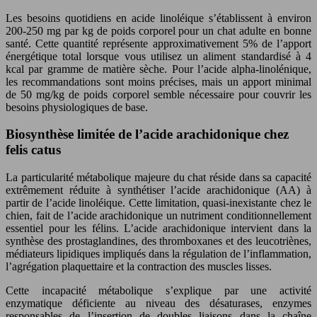
Les besoins quotidiens en acide linoléique s’établissent à environ
200-250 mg par kg de poids corporel pour un chat adulte en bonne
santé. Cette quantité représente approximativement 5% de l’apport
énergétique total lorsque vous utilisez un aliment standardisé à 4
kcal par gramme de matière sèche. Pour l’acide alpha-linolénique,
les recommandations sont moins précises, mais un apport minimal
de 50 mg/kg de poids corporel semble nécessaire pour couvrir les
besoins physiologiques de base.
Biosynthèse limitée de l’acide arachidonique chez
felis catus
La particularité métabolique majeure du chat réside dans sa capacité
extrêmement réduite à synthétiser l’acide arachidonique (AA) à
partir de l’acide linoléique. Cette limitation, quasi-inexistante chez le
chien, fait de l’acide arachidonique un nutriment conditionnellement
essentiel pour les félins. L’acide arachidonique intervient dans la
synthèse des prostaglandines, des thromboxanes et des leucotriènes,
médiateurs lipidiques impliqués dans la régulation de l’inflammation,
l’agrégation plaquettaire et la contraction des muscles lisses.
Cette incapacité métabolique s’explique par une activité
enzymatique déficiente au niveau des désaturases, enzymes
responsables de l’insertion de doubles liaisons dans la chaîne