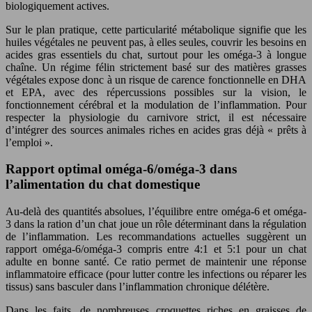
biologiquement actives.
Sur le plan pratique, cette particularité métabolique signifie que les
huiles végétales ne peuvent pas, à elles seules, couvrir les besoins en
acides gras essentiels du chat, surtout pour les oméga-3 à longue
chaîne. Un régime félin strictement basé sur des matières grasses
végétales expose donc à un risque de carence fonctionnelle en DHA
et EPA, avec des répercussions possibles sur la vision, le
fonctionnement cérébral et la modulation de l’inflammation. Pour
respecter la physiologie du carnivore strict, il est nécessaire
d’intégrer des sources animales riches en acides gras déjà « prêts à
l’emploi ».
Rapport optimal oméga-6/oméga-3 dans
l’alimentation du chat domestique
Au-delà des quantités absolues, l’équilibre entre oméga-6 et oméga-
3 dans la ration d’un chat joue un rôle déterminant dans la régulation
de l’inflammation. Les recommandations actuelles suggèrent un
rapport oméga-6/oméga-3 compris entre 4:1 et 5:1 pour un chat
adulte en bonne santé. Ce ratio permet de maintenir une réponse
inflammatoire efficace (pour lutter contre les infections ou réparer les
tissus) sans basculer dans l’inflammation chronique délétère.
Dans les faits, de nombreuses croquettes riches en graisses de