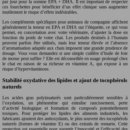
par jour pour la somme EPA + DHA. Il est important de respecter
ces fourchettes pour bénéficier d’un effet clinique sans augmenter
inutilement le risque d’effets indésirables.
Les compléments spécifiques pour animaux de compagnie affichent
généralement la teneur en EPA et DHA sur l’étiquette, ce qui vous
permet, en concertation avec votre vétérinaire, d’ajuster la dose en
fonction du poids de votre chat. Les produits destinés à l’humain
peuvent parfois être utilisés, mais leur teneur élevée et l’absence
d’aromatisation adaptée aux chats imposent une grande prudence de
dosage. Vous vous demandez si une simple cuillère d’huile de foie
de morue peut suffire ? Elle est déconseillée en usage prolongé chez
le chat en raison de sa richesse en vitamine A, qui expose à un
risque d’hypervitaminose.
Stabilité oxydative des lipides et ajout de tocophérols
naturels
Les acides gras polyinsaturés sont particulièrement sensibles à
l’oxydation, un phénomène qui entraîne rancissement, perte
d’activité biologique et formation de composés potentiellement
toxiques. Pour protéger les lipides des aliments industriels, les
fabricants ajoutent des antioxydants, le plus souvent des tocophérols
naturels (formes de vitamine E) ou des extraits de romarin. Cette
protection est essentielle pour garantir l’innocuité et l’efficacité des