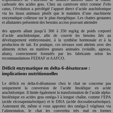
carbonée des acides gras. Chez un carnivore strict comme
Felis
catus
, l’évolution a privilégié l’apport direct d’acide arachidonique
via les tissus animaux plutôt que le maintien d’une machinerie
enzymatique coûteuse sur le plan énergétique. Les chattes gestantes
et allaitantes présentent des besoins accrus pouvant atteindre
des apports allant jusqu’à 300 à 350 mg/kg de poids corporel
d’acide arachidonique, afin de couvrir les besoins liés au
développement embryonnaire, à la synthèse hormonale et à la
production de lait. En pratique, ces niveaux sont atteints avec des
aliments riches en matières grasses animales (volaille, agneau,
abats), correctement formulés par les fabricants selon les
recommandations FEDIAF et AAFCO.
Déficit enzymatique en delta-6-désaturase :
implications nutritionnelles
Le déficit en delta-6-désaturase chez le chat ne concerne pas
uniquement la conversion de l’acide linoléique en acide
arachidonique. Il limite également la transformation de l’acide alpha-
linolénique en acides gras oméga-3 à longue chaîne, comme l’EPA
(acide eicosapentaénoïque) et le DHA (acide docosahexaénoïque).
Autrement dit, même si vous apportez des oméga-3 végétaux via
l’alimentation, le chat les convertira très mal en formes