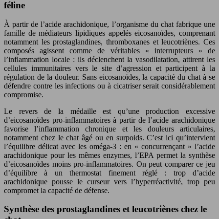
féline
À partir de l’acide arachidonique, l’organisme du chat fabrique une
famille de médiateurs lipidiques appelés eicosanoïdes, comprenant
notamment les prostaglandines, thromboxanes et leucotriènes. Ces
composés agissent comme de véritables « interrupteurs » de
l’inflammation locale : ils déclenchent la vasodilatation, attirent les
cellules immunitaires vers le site d’agression et participent à la
régulation de la douleur. Sans eicosanoïdes, la capacité du chat à se
défendre contre les infections ou à cicatriser serait considérablement
compromise.
Le revers de la médaille est qu’une production excessive
d’eicosanoïdes pro-inflammatoires à partir de l’acide arachidonique
favorise l’inflammation chronique et les douleurs articulaires,
notamment chez le chat âgé ou en surpoids. C’est ici qu’intervient
l’équilibre délicat avec les oméga-3 : en « concurrençant » l’acide
arachidonique pour les mêmes enzymes, l’EPA permet la synthèse
d’eicosanoïdes moins pro-inflammatoires. On peut comparer ce jeu
d’équilibre à un thermostat finement réglé : trop d’acide
arachidonique pousse le curseur vers l’hyperréactivité, trop peu
compromet la capacité de défense.
Synthèse des prostaglandines et leucotriènes chez le