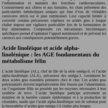
l’inflammation et maintien des fonctions cardiovasculaires.
Contrairement aux chiens et aux humains, les chats présentent des
particularités métaboliques uniques qui font d’eux de véritables
carnivores stricts sur le plan nutritionnel. Leur capacité limitée à
convertir certains précurseurs végétaux en acides gras à longue
chaîne impose une vigilance particulière lors de la formulation de
leur alimentation. Comprendre ces mécanismes biochimiques
spécifiques permet d’optimiser l’apport nutritionnel et de prévenir les
carences aux conséquences potentiellement graves.
Acide linoléique et acide alpha-
linolénique : les AGE fondamentaux du
métabolisme félin
L’acide linoléique (AL), chef de file de la série oméga-6, et l’acide
alpha-linolénique (ALA), précurseur des oméga-3, constituent les
deux acides gras essentiels primaires chez le chat. Ces acides gras
polyinsaturés doivent impérativement être fournis par l’alimentation,
car l’organisme félin ne possède pas les enzymes nécessaires à leur
synthèse
de novo
. L’acide linoléique participe activement au
maintien de la barrière cutanée épidermique et à la production de
céramides, tandis que l’acide alpha-linolénique sert de substrat pour
la biosynthèse d’acides gras oméga-3 à chaîne plus longue.