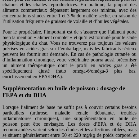
chatons et les chattes reproductrices. En pratique, la plupart des
aliments commerciaux dépassent largement ces minima, avec des
concentrations situées entre 1 et 3 % de matière sèche, en raison de
l’utilisation fréquente de graisses de volaille et d’huiles végétales.
Pour le propriétaire, l’important est de s’assurer que l’aliment porte
bien la mention « aliment complet » et qu’il est formulé pour le stade
physiologique du chat. Vous ne trouverez pas toujours les valeurs
précises en acides gras sur l’emballage, mais les fabricants sérieux
peuvent les fournir sur demande. En cas de pathologie cutanée ou
d’inflammation chronique, votre vétérinaire pourra aussi préconiser
un aliment thérapeutique dont le profil en acides gras a été
spécifiquement ajusté (ratio oméga-6/oméga-3 plus bas,
enrichissement en EPA/DHA).
Supplémentation en huile de poisson : dosage de
l’EPA et du DHA
Lorsque l’aliment de base ne suffit pas à couvrir certains besoins
particuliers (arthrose, maladie rénale débutante, troubles
inflammatoires chroniques), une supplémentation en huile de
poisson peut être envisagée. Les doses d’EPA et de DHA
recommandées varient selon les études et les affections ciblées, mais
se situent généralement entre 50 et 220 mg/kg de poids corporel et