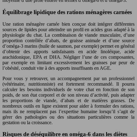
moyenne d’une proie entière en termes d’oméga-6 et d’oméga-3.
Équilibrage lipidique des rations ménagères carnées
Une ration ménagère carnée bien conçue doit intégrer différentes
sources de lipides pour atteindre un profil en acides gras adapté à la
physiologie du chat. La combinaison de viande musculaire, d’une
proportion contrôlée d’abats, de graisse animale et d’une source
d’oméga-3 marins (huile de saumon, par exemple) permet en général
d’obtenir des apports satisfaisants en acide linoléique, acide
arachidonique, EPA et DHA. Négliger l’une de ces composantes,
par exemple en limitant excessivement les graisses par peur de
l’obésité, conduit vite à des apports insuffisants en AGE.
Pour vous y retrouver, un accompagnement par un professionnel
(vétérinaire, nutritionniste) est fortement recommandé. Il pourra
calculer les besoins individuels de votre chat en fonction de son
poids, de son état corporel et de son niveau d’activité, puis adapter
les proportions de viande, d’abats et de matières grasses. De
nombreux outils en ligne existent pour aider à formuler des rations,
mais ils ne remplacent pas l’expertise humaine lorsqu’il s’agit de
gérer des pathologies ou des situations particulières comme la
gestation ou la croissance.
Risques de déséquilibre en oméga-6 dans les diètes