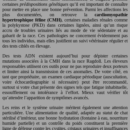
certaines
prédispositions génétiques
qu’il est important de connaître
pour mettre en place une bonne prévention. Parmi les affections les
plus documentées, on retrouve la
cardiomyopathie
hypertrophique féline (CMH)
, certaines maladies rénales comme
la polykystose (PKD) dans certaines lignées, ainsi qu’un risque
accru de troubles urinaires liés au mode de vie sédentaire et au
gabarit de la race. Ces pathologies ne concernent évidemment pas
tous les individus, mais elles justifient un suivi vétérinaire régulier et
des tests ciblés en élevage.
Des tests ADN existent aujourd’hui pour dépister certaines
mutations associées à la CMH dans la race Ragdoll. Les éleveurs
responsables utilisent ces outils pour ne pas reproduire deux porteurs
et limiter ainsi la transmission de ces anomalies. De votre côté, en
tant que propriétaire, un examen cardiaque périodique (auscultation,
voire échocardiographie si nécessaire) peut être recommandé,
surtout si votre chat présente des signes tels que fatigue inhabituelle,
essoufflement ou intolérance à l’effort. Mieux vaut vérifier tôt
qu’attendre l’apparition de symptômes avancés.
Les reins et le système urinaire méritent également une attention
particulière. Une alimentation de qualité, adaptée au statut de chat
stérilisé d’intérieur, une bonne hydratation (fontaine à eau, nourriture
humide partielle) et un contrôle du poids constituent la première
ligne de défense contre les cystites, cristaux urinaires et insuffisances