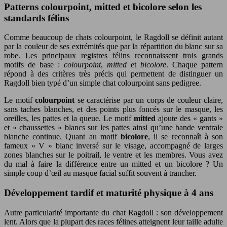
Patterns colourpoint, mitted et bicolore selon les
standards félins
Comme beaucoup de chats colourpoint, le Ragdoll se définit autant
par la couleur de ses extrémités que par la répartition du blanc sur sa
robe. Les principaux registres félins reconnaissent trois grands
motifs de base :
colourpoint
,
mitted
et
bicolore
. Chaque pattern
répond à des critères très précis qui permettent de distinguer un
Ragdoll bien typé d’un simple chat colourpoint sans pedigree.
Le motif
colourpoint
se caractérise par un corps de couleur claire,
sans taches blanches, et des points plus foncés sur le masque, les
oreilles, les pattes et la queue. Le motif
mitted
ajoute des « gants »
et « chaussettes » blancs sur les pattes ainsi qu’une bande ventrale
blanche continue. Quant au motif
bicolore
, il se reconnaît à son
fameux « V » blanc inversé sur le visage, accompagné de larges
zones blanches sur le poitrail, le ventre et les membres. Vous avez
du mal à faire la différence entre un mitted et un bicolore ? Un
simple coup d’œil au masque facial suffit souvent à trancher.
Développement tardif et maturité physique à 4 ans
Autre particularité importante du chat Ragdoll : son développement
lent. Alors que la plupart des races félines atteignent leur taille adulte