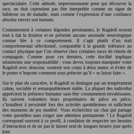
spectaculaire. Cette attitude, impressionnante pour qui découvre la
race, ne doit cependant pas être interprétée comme un signe de
faiblesse ou de maladie, mais comme l’expression d’une confiance
absolue envers son humain.
Contrairement à certaines légendes persistantes, le Ragdoll ressent
tout à fait la douleur et ne présente aucune anomalie neurologique
connue liée à ce comportement. Il s’agit plutôt d’un trait
comportemental sélectionné, comparable à la grande tolérance au
contact physique que l’on observe chez certaines races de chiens de
compagnie. Comme pour ces derniers, cette docilité implique
néanmoins une responsabilité : vous devez toujours manipuler votre
Ragdoll avec douceur, soutenir son corps à deux mains et éviter de
le porter n’importe comment sous prétexte qu’il « se laisse faire ».
Sur le plan du caractère, le Ragdoll se distingue par un tempérament
calme, sociable et remarquablement stable. La plupart des individus
apprécient la présence humaine sans être constamment envahissants.
Ils suivent volontiers leurs propriétaires de pièce en pièce,
s’installent à proximité lors des activités quotidiennes et sollicitent
des moments de jeu modéré. Vous recherchez un chat qui partage
votre quotidien sans exiger une attention permanente ? Le Ragdoll
correspond souvent à ce profil, à condition de respecter ses besoins
d’interaction et de ne pas le laisser seul de longues heures jour après
jour.