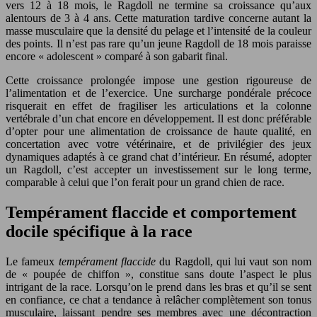
vers 12 à 18 mois, le Ragdoll ne termine sa croissance qu’aux
alentours de 3 à 4 ans. Cette maturation tardive concerne autant la
masse musculaire que la densité du pelage et l’intensité de la couleur
des points. Il n’est pas rare qu’un jeune Ragdoll de 18 mois paraisse
encore « adolescent » comparé à son gabarit final.
Cette croissance prolongée impose une gestion rigoureuse de
l’alimentation et de l’exercice. Une surcharge pondérale précoce
risquerait en effet de fragiliser les articulations et la colonne
vertébrale d’un chat encore en développement. Il est donc préférable
d’opter pour une alimentation de croissance de haute qualité, en
concertation avec votre vétérinaire, et de privilégier des jeux
dynamiques adaptés à ce grand chat d’intérieur. En résumé, adopter
un Ragdoll, c’est accepter un investissement sur le long terme,
comparable à celui que l’on ferait pour un grand chien de race.
Tempérament flaccide et comportement
docile spécifique à la race
Le fameux
tempérament flaccide
du Ragdoll, qui lui vaut son nom
de « poupée de chiffon », constitue sans doute l’aspect le plus
intrigant de la race. Lorsqu’on le prend dans les bras et qu’il se sent
en confiance, ce chat a tendance à relâcher complètement son tonus
musculaire, laissant pendre ses membres avec une décontraction