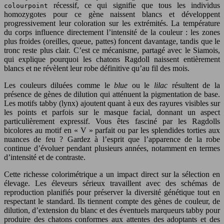
récessif, ce qui signifie que tous les individus
colourpoint
homozygotes pour ce gène naissent blancs et développent
progressivement leur coloration sur les extrémités. La température
du corps influence directement l’intensité de la couleur : les zones
plus froides (oreilles, queue, pattes) foncent davantage, tandis que le
tronc reste plus clair. C’est ce mécanisme, partagé avec le Siamois,
qui explique pourquoi les chatons Ragdoll naissent entièrement
blancs et ne révèlent leur robe définitive qu’au fil des mois.
Les couleurs diluées comme le
blue
ou le
lilac
résultent de la
présence de gènes de dilution qui atténuent la pigmentation de base.
Les motifs tabby (lynx) ajoutent quant à eux des rayures visibles sur
les points et parfois sur le masque facial, donnant un aspect
particulièrement expressif. Vous êtes fasciné par les Ragdolls
bicolores au motif en « V » parfait ou par les splendides torties aux
nuances de feu ? Gardez à l’esprit que l’apparence de la robe
continue d’évoluer pendant plusieurs années, notamment en termes
d’intensité et de contraste.
Cette richesse colorimétrique a un impact direct sur la sélection en
élevage. Les éleveurs sérieux travaillent avec des schémas de
reproduction planifiés pour préserver la diversité génétique tout en
respectant le standard. Ils tiennent compte des gènes de couleur, de
dilution, d’extension du blanc et des éventuels marqueurs tabby pour
produire des chatons conformes aux attentes des adoptants et des