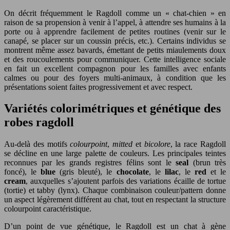
On décrit fréquemment le Ragdoll comme un « chat-chien » en
raison de sa propension à venir à l’appel, à attendre ses humains à la
porte ou à apprendre facilement de petites routines (venir sur le
canapé, se placer sur un coussin précis, etc.). Certains individus se
montrent même assez bavards, émettant de petits miaulements doux
et des roucoulements pour communiquer. Cette intelligence sociale
en fait un excellent compagnon pour les familles avec enfants
calmes ou pour des foyers multi-animaux, à condition que les
présentations soient faites progressivement et avec respect.
Variétés colorimétriques et génétique des
robes ragdoll
Au-delà des motifs
colourpoint
,
mitted
et
bicolore
, la race Ragdoll
se décline en une large palette de couleurs. Les principales teintes
reconnues par les grands registres félins sont le
seal
(brun très
foncé), le
blue
(gris bleuté), le
chocolate
, le
lilac
, le
red
et le
cream
, auxquelles s’ajoutent parfois des variations écaille de tortue
(tortie) et tabby (lynx). Chaque combinaison couleur/pattern donne
un aspect légèrement différent au chat, tout en respectant la structure
colourpoint caractéristique.
D’un point de vue génétique, le Ragdoll est un chat à gène