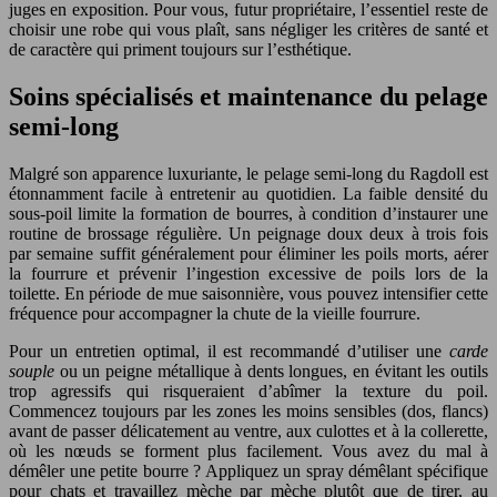
juges en exposition. Pour vous, futur propriétaire, l’essentiel reste de
choisir une robe qui vous plaît, sans négliger les critères de santé et
de caractère qui priment toujours sur l’esthétique.
Soins spécialisés et maintenance du pelage
semi-long
Malgré son apparence luxuriante, le pelage semi-long du Ragdoll est
étonnamment facile à entretenir au quotidien. La faible densité du
sous-poil limite la formation de bourres, à condition d’instaurer une
routine de brossage régulière. Un peignage doux deux à trois fois
par semaine suffit généralement pour éliminer les poils morts, aérer
la fourrure et prévenir l’ingestion excessive de poils lors de la
toilette. En période de mue saisonnière, vous pouvez intensifier cette
fréquence pour accompagner la chute de la vieille fourrure.
Pour un entretien optimal, il est recommandé d’utiliser une
carde
souple
ou un peigne métallique à dents longues, en évitant les outils
trop agressifs qui risqueraient d’abîmer la texture du poil.
Commencez toujours par les zones les moins sensibles (dos, flancs)
avant de passer délicatement au ventre, aux culottes et à la collerette,
où les nœuds se forment plus facilement. Vous avez du mal à
démêler une petite bourre ? Appliquez un spray démêlant spécifique
pour chats et travaillez mèche par mèche plutôt que de tirer, au