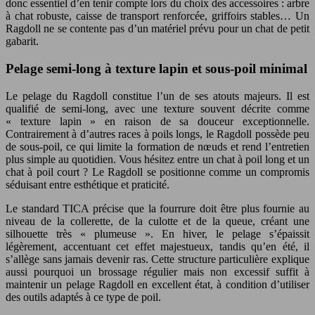
donc essentiel d’en tenir compte lors du choix des accessoires : arbre
à chat robuste, caisse de transport renforcée, griffoirs stables… Un
Ragdoll ne se contente pas d’un matériel prévu pour un chat de petit
gabarit.
Pelage semi-long à texture lapin et sous-poil minimal
Le pelage du Ragdoll constitue l’un de ses atouts majeurs. Il est
qualifié de semi-long, avec une texture souvent décrite comme
« texture lapin » en raison de sa douceur exceptionnelle.
Contrairement à d’autres races à poils longs, le Ragdoll possède peu
de sous-poil, ce qui limite la formation de nœuds et rend l’entretien
plus simple au quotidien. Vous hésitez entre un chat à poil long et un
chat à poil court ? Le Ragdoll se positionne comme un compromis
séduisant entre esthétique et praticité.
Le standard TICA précise que la fourrure doit être plus fournie au
niveau de la collerette, de la culotte et de la queue, créant une
silhouette très « plumeuse ». En hiver, le pelage s’épaissit
légèrement, accentuant cet effet majestueux, tandis qu’en été, il
s’allège sans jamais devenir ras. Cette structure particulière explique
aussi pourquoi un brossage régulier mais non excessif suffit à
maintenir un pelage Ragdoll en excellent état, à condition d’utiliser
des outils adaptés à ce type de poil.