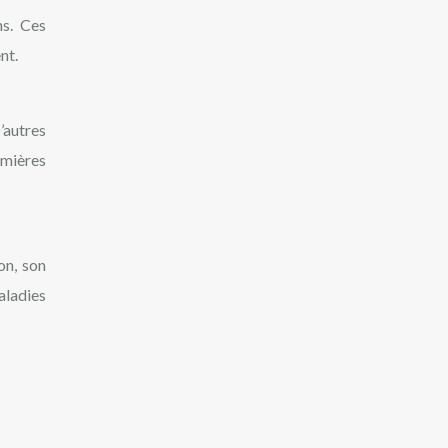
ns. Ces
nt.
D’autres
emières
on, son
aladies