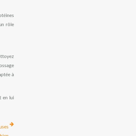
otéines
un rôle
ttoyez
rossage
aptée à
 en lui
euses
chien