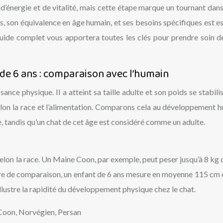
 d’énergie et de vitalité, mais cette étape marque un tournant dans 
 son équivalence en âge humain, et ses besoins spécifiques est es
guide complet vous apportera toutes les clés pour prendre soin d
e 6 ans : comparaison avec l’humain
nce physique. Il a atteint sa taille adulte et son poids se stabilis
selon la race et l’alimentation. Comparons cela au développement h
e, tandis qu’un chat de cet âge est considéré comme un adulte.
 selon la race. Un Maine Coon, par exemple, peut peser jusqu’à 8 kg 
titre de comparaison, un enfant de 6 ans mesure en moyenne 115 cm 
illustre la rapidité du développement physique chez le chat.
oon, Norvégien, Persan