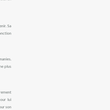
nir. Sa
onction
manies.
ne plus
èrement
our lui
our son