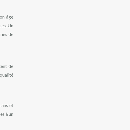
son âge
ues. Un
èmes de
tent de
qualité
 ans et
ies à un