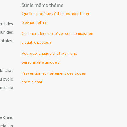
Sur le même thème
Quelles pratiques éthiques adopter en
élevage félin ?
ent des
our des
Comment bien protéger son compagnon
ntales,
à quatre pattes ?
Pourquoi chaque chat a-t-il une
personnalité unique ?
le chat
Prévention et traitement des tiques
u cycle
chez le chat
èmes de
e 6 ans
cial un