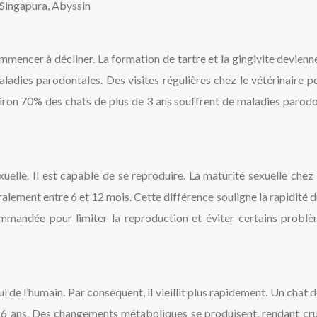
 Singapura, Abyssin
mmencer à décliner. La formation de tartre et la gingivite devienn
adies parodontales. Des visites régulières chez le vétérinaire p
viron 70% des chats de plus de 3 ans souffrent de maladies parodo
xuelle. Il est capable de se reproduire. La maturité sexuelle chez 
alement entre 6 et 12 mois. Cette différence souligne la rapidité d
ecommandée pour limiter la reproduction et éviter certains probl
 de l’humain. Par conséquent, il vieillit plus rapidement. Un chat d
 6 ans. Des changements métaboliques se produisent, rendant cru