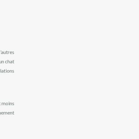
’autres
un chat
lations
x moins
onnement