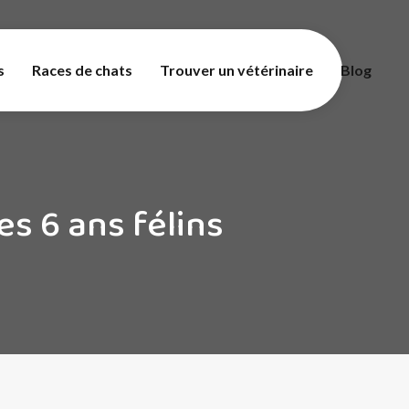
s
Races de chats
Trouver un vétérinaire
Blog
s 6 ans félins